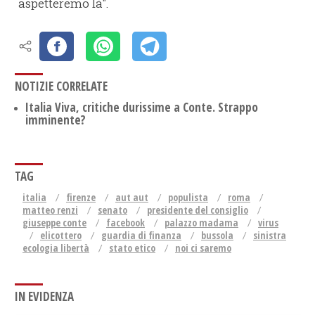
aspetteremo là".
NOTIZIE CORRELATE
Italia Viva, critiche durissime a Conte. Strappo
imminente?
TAG
italia
firenze
aut aut
populista
roma
matteo renzi
senato
presidente del consiglio
giuseppe conte
facebook
palazzo madama
virus
elicottero
guardia di finanza
bussola
sinistra
ecologia libertà
stato etico
noi ci saremo
IN EVIDENZA