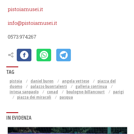
pistoiamusei.it
info@pistoiamusei.it
0573.974267
TAG
pistoia
daniel buren
angela vettese
piazza del
duomo
palazzo buontalenti
galleria continua
intesa sanpaolo
conad
boulogne-billancourt
parigi
piazza dei miracoli
pasqua
IN EVIDENZA