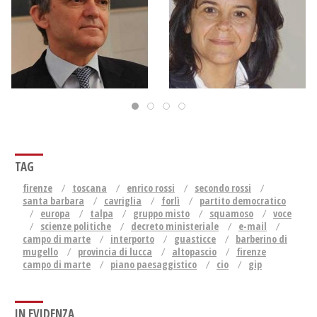
TAG
firenze
toscana
enrico rossi
secondo rossi
santa barbara
cavriglia
forlì
partito democratico
europa
talpa
gruppo misto
squamoso
voce
scienze politiche
decreto ministeriale
e-mail
campo di marte
interporto
guasticce
barberino di
mugello
provincia di lucca
altopascio
firenze
campo di marte
piano paesaggistico
cio
gip
IN EVIDENZA