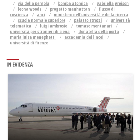
via della pergola
bomba atomica
gabriella greison
leona woods
progetto manhattan
flusso di
coscienza
anci
ministero dell'università e della ricerca
scuola normale superiore
palazzo strozzi
università
telematica
luigi ambrosio
tomaso montanari
università per stranieri di siena
donatella della porta
maria luisa meneghetti
accademia dei lincei
università di firenze
IN EVIDENZA