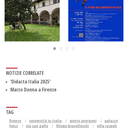
NOTIZIE CORRELATE
'Didacta Italia 2025'
Marzo Donna a Firenze
TAG
firenze
università in italia
pietro annigoni
palazzo
fenzi
via san gallo
filippo brunelleschi
villa ruspoli