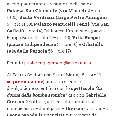
accompagneranno i visitatori nelle sale di
Palazzo San Clemente (via Micheli
2 – ore
10.30),
Santa Verdiana (largo Pietro Annigoni
5 – ore 11.30),
Palazzo Marucelli Fenzi (via San
Gallo
10 – ore 14), Biblioteca Umanistica (piazza
Filippo Brunelleschi 4 – ore 15),
Villa Ruspoli
(piazza Indipendenza
2 – ore 16) e
Orbatello
(via della Pergola
56 – ore 17).
Per info
public.engagement@adm.unifi.it
Al Teatro Goldoni (via Santa Maria, 15 – ore 19 –
su prenotazione
) andrà in scena la
divulgazione scientifica con lo
spettacolo
“La
donna della bomba atomica”
, di e con
Gabriella
Greison
. Scrittrice, attrice e drammaturga,
nonché fisica e divulgatrice,
Greison
darà voce a
Leona Woods
, la scienziata più giovane del