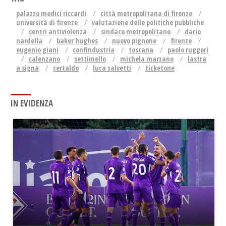
palazzo medici riccardi
città metropolitana di firenze
università di firenze
valutazione delle politiche pubbliche
centri antiviolenza
sindaco metropolitano
dario
nardella
baker hughes
nuovo pignone
firenze
eugenio giani
confindustria
toscana
paolo ruggeri
calenzano
settimello
michela marzano
lastra
a signa
certaldo
luca salvetti
ticketone
IN EVIDENZA