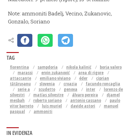
Note: ammoniti Badelj, Vecino, Zukanovic,
Gonzalo, Soriano
TAG
fiorentina
sampdoria
nikola kalinić
borja valero
marassi
ervin zukanović
area di rigore
attaccante
emiliano viviano
éder
ciprian
tătărușanu
slovenia
croazia
facundo roncaglia
serie a
scudetto
genova
inter
lorenzo de
silvestri
matías silvestre
álvaro pereira
djamel
mesbah
roberto soriano
antonio cassano
paulo
vitor barreto
luis muriel
davide astori
manuel
pasqual
ammoniti
IN EVIDENZA