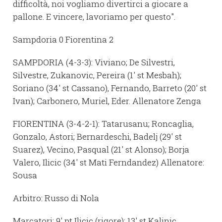
difficoltà, noi vogliamo divertirci a giocare a
pallone. E vincere, lavoriamo per questo".
Sampdoria 0 Fiorentina 2
SAMPDORIA (4-3-3): Viviano; De Silvestri,
Silvestre, Zukanovic, Pereira (1' st Mesbah);
Soriano (34' st Cassano), Fernando, Barreto (20' st
Ivan); Carbonero, Muriel, Eder. Allenatore Zenga
FIORENTINA (3-4-2-1): Tatarusanu; Roncaglia,
Gonzalo, Astori; Bernardeschi, Badelj (29' st
Suarez), Vecino, Pasqual (21' st Alonso); Borja
Valero, Ilicic (34' st Mati Ferndandez) Allenatore:
Sousa
Arbitro: Russo di Nola
Marcatori: 9' pt Ilicic (rigore); 13' st Kalinic