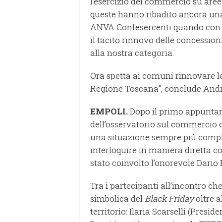
l’esercizio del commercio su aree
queste hanno ribadito ancora una
ANVA Confesercenti quando con l
il tacito rinnovo delle concessioni
alla nostra categoria.
Ora spetta ai comuni rinnovare le
Regione Toscana", conclude Andr
EMPOLI.
Dopo il primo appuntame
dell’osservatorio sul commercio 
una situazione sempre più comples
interloquire in maniera diretta co
stato coinvolto l’onorevole Dario 
Tra i partecipanti all’incontro che
simbolica del
Black Friday
oltre a
territorio: Ilaria Scarselli (Pres