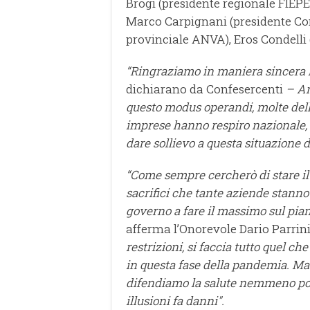
Brogi (presidente regionale FIEPE
Marco Carpignani (presidente Con
provinciale ANVA), Eros Condelli 
“Ringraziamo in maniera sincera l’
dichiarano da Confesercenti
– An
questo modus operandi, molte delle
imprese hanno respiro nazionale, 
dare sollievo a questa situazione di
“Come sempre cercherò di stare il 
sacrifici che tante aziende stanno
governo a fare il massimo sul piano
afferma l’Onorevole Dario Parrini
restrizioni, si faccia tutto quel ch
in questa fase della pandemia. Ma
difendiamo la salute nemmeno po
illusioni fa danni".