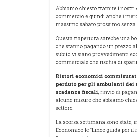
Abbiamo chiesto tramite i nostri o
commercio e quindi anche i merca
massimo sabato prossimo senza a
Questa riapertura sarebbe una b
che stanno pagando un prezzo alt
subito vi siano provvedimenti ec
commerciale che rischia di sparir
Ristori economici commisurati 
perduto per gli ambulanti dei r
scadenze fiscali
, rinvio di pag
alcune misure che abbiamo chiesto
settore.
La scorsa settimana sono state, i
Economico le “Linee guida per il 