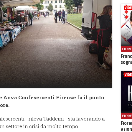
FIOR
Franc
sogna
e Anva Confesercenti Firenze fa il punto
ore.
FIOR
fesercenti - rileva Taddeini - sta lavorando a
Fiore
d un settore in crisi da molto tempo.
azion