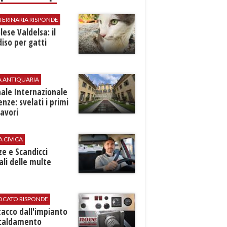
TERINARIA RISPONDE
ese Valdelsa: il
iso per gatti
A ANTIQUARIA
ale Internazionale
renze: svelati i primi
avori
A CIVICA
ze e Scandicci
ali delle multe
VOCATO RISPONDE
stacco dall'impianto
scaldamento