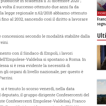
 pubbliche in scadenza il 31 dicembre 2020”;
 volta il successo ottenuto due anni fa da
a legge regionale n.62/2018 abbiamo ottenuto
FIOR
 fino al 2032, sancendo così il diritto a lavorare
Franc
sogna
Ult
 concessioni secondo le modalità stabilite dalla
eini.
nto con il Sindaco di Empoli, i lavori
dell’Empolese-Valdelsa si spostano a Roma. In
sa si è resa evidente la necessità di
n gli organi di livello nazionale, per questo è
Parrini.
 si è tenuto lo scorso venerdì, nella data
l deputato, il gruppo dirigente Confesercenti del
idente Confesercenti Empolese-Valdelsa), Franco