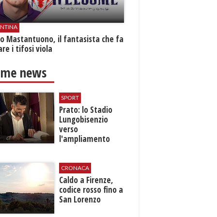
ENTINA
o Mastantuono, il fantasista che fa
re i tifosi viola
ime news
SPORT
Prato: lo Stadio
Lungobisenzio
verso
l'ampliamento
CRONACA
Caldo a Firenze,
codice rosso fino a
San Lorenzo