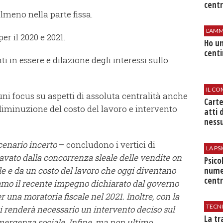
centr
almeno nella parte fissa.
L'AMM
er il 2020 e 2021.
Ho un
centi
 in essere e dilazione degli interessi sullo
IL CO
i focus su aspetti di assoluta centralità anche
Cart
diminuzione del costo del lavoro e intervento
atti 
nessu
cenario incerto
– concludono i vertici di
LA P
vato dalla concorrenza sleale delle vendite on
Psico
nume
le e da un costo del lavoro che oggi diventano
centr
iamo il recente impegno dichiarato dal governo
r una moratoria fiscale nel 2021. Inoltre, con la
TECN
si renderà necessario un intervento deciso sul
​La t
emergenza sociale. Infine, ma non ultimo,