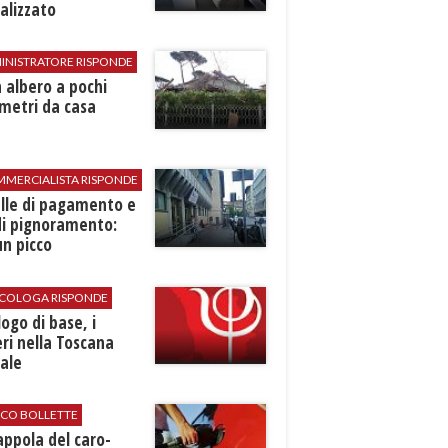
alizzato
INISTRATORE RISPONDE
 albero a pochi
metri da casa
MMERCIALISTA RISPONDE
elle di pagamento e
di pignoramento:
n picco
SICOLOGA RISPONDE
logo di base, i
ri nella Toscana
ale
ICO BOLLETTE
rappola del caro-