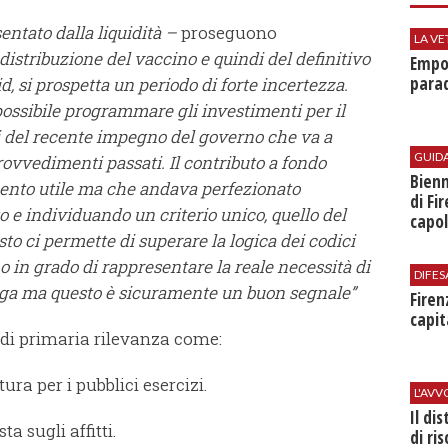
entato dalla liquidità –
proseguono
LA VE
a distribuzione del vaccino e quindi del definitivo
Empol
parad
 si prospetta un periodo di forte incertezza.
ossibile programmare gli investimenti per il
i del recente impegno del governo che va a
GUID
rovvedimenti passati.
Il contributo a fondo
Bienn
mento utile ma che andava perfezionato
di Fi
o e individuando un criterio unico, quello del
capol
sto ci permette di superare la logica dei codici
in grado di rappresentare la reale necessità di
DIFES
unga ma questo è sicuramente un buon segnale”
Firen
capit
 di primaria rilevanza come:
ura per i pubblici esercizi.
L'AV
Il di
a sugli affitti.
di ri