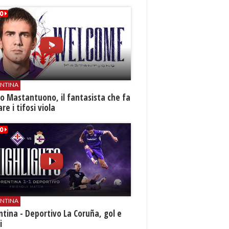
ENTINA
o Mastantuono, il fantasista che fa
re i tifosi viola
ENTINA
ntina - Deportivo La Coruña, gol e
i