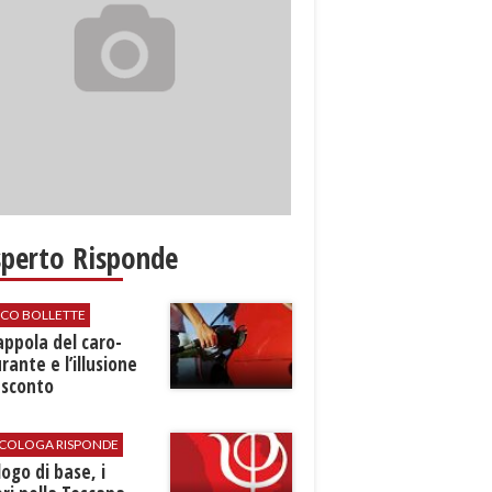
sperto Risponde
ICO BOLLETTE
rappola del caro-
rante e l’illusione
 sconto
SICOLOGA RISPONDE
logo di base, i