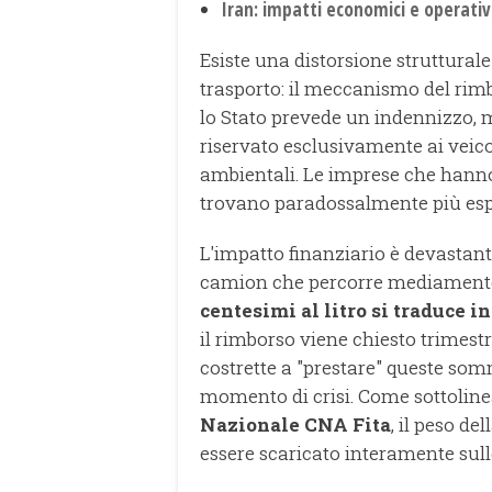
Iran: impatti economici e operativ
Esiste una distorsione strutturale
trasporto: il meccanismo del rimbo
lo Stato prevede un indennizzo, 
riservato esclusivamente ai veicol
ambientali. Le imprese che hanno 
trovano paradossalmente più espos
L'impatto finanziario è devastant
camion che percorre mediamente
centesimi al litro si traduce i
il rimborso viene chiesto trimes
costrette a "prestare" queste som
momento di crisi. Come sottolin
Nazionale CNA Fita
, il peso de
essere scaricato interamente sulle