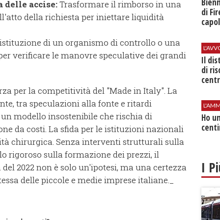
Bienn
delle accise:
Trasformare il rimborso in una
di Fi
tto della richiesta per iniettare liquidità
capol
istituzione di un organismo di controllo o una
L'AV
 per verificare le manovre speculative dei grandi
Il di
di ri
centr
za per la competitività del "Made in Italy". La
te, tra speculazioni alla fonte e ritardi
L'AMM
è un modello insostenibile che rischia di
Ho un
centi
ne da costi. La sfida per le istituzioni nazionali
à chirurgica. Senza interventi strutturali sulla
lo rigoroso sulla formazione dei prezzi, il
I P
tà del 2022 non è solo un'ipotesi, ma una certezza
ssa delle piccole e medie imprese italiane._