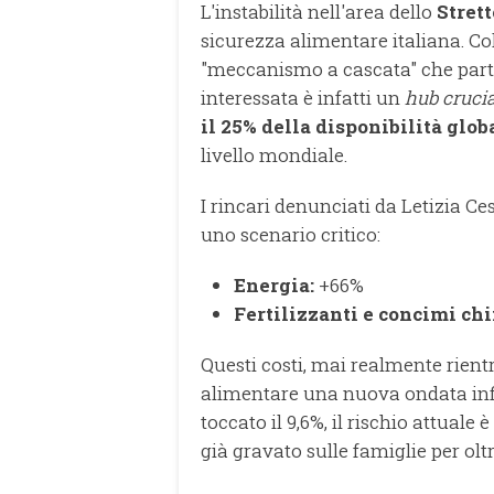
L'instabilità nell'area dello
Stret
sicurezza alimentare italiana. Co
"meccanismo a cascata" che parte
interessata è infatti un
hub crucia
il 25% della disponibilità glob
livello mondiale.
I rincari denunciati da Letizia Ce
uno scenario critico:
Energia:
+66%
Fertilizzanti e concimi chi
Questi costi, mai realmente rientr
alimentare una nuova ondata infla
toccato il 9,6%, il rischio attuale
già gravato sulle famiglie per olt