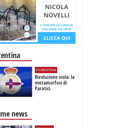
rentina
FIORENTINA
​Rivoluzione viola: la
metamorfosi di
Paratici
ime news