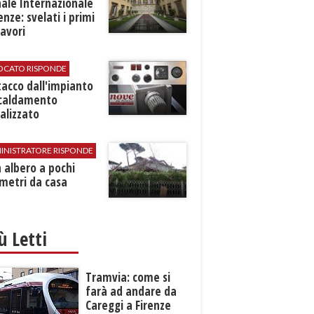
ale Internazionale
renze: svelati i primi
avori
VOCATO RISPONDE
stacco dall'impianto
scaldamento
alizzato
INISTRATORE RISPONDE
 albero a pochi
metri da casa
iù Letti
Tramvia: come si
farà ad andare da
Careggi a Firenze