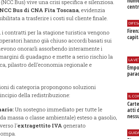
nume
 (NCC Bus) vive una crisi specifica e silenziosa.
centr
 NCC Bus di CNA Fita Toscana
, evidenzia
litata a trasferire i costi sul cliente finale.
DIFES
Firen
, i contratti per la stagione turistica vengono
capit
i operatori hanno già chiuso accordi basati sui
devono onorarli assorbendo interamente i
 margini di guadagno e mette a serio rischio la
LA VE
ica, pilastro dell'economia regionale e
Empol
parad
azioni di categoria propongono soluzioni
ncipio della redistribuzione:
IL CO
Cart
nario:
Un sostegno immediato per tutte le
atti 
nessu
a massa o classe ambientale) esteso a gasolio,
verso l'
extragettito IVA
generato
 pompa.
GUID