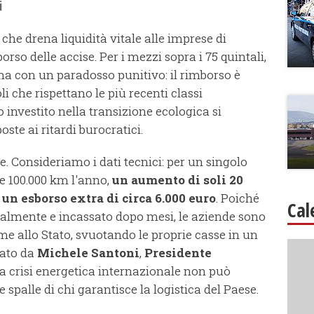
i
 che drena liquidità vitale alle imprese di
rso delle accise. Per i mezzi sopra i 75 quintali,
ma con un paradosso punitivo: il rimborso è
i che rispettano le più recenti classi
investito nella transizione ecologica si
te ai ritardi burocratici.
e. Consideriamo i dati tecnici: per un singolo
 100.000 km l'anno,
un aumento di soli 20
n un esborso extra di circa 6.000 euro
. Poiché
Cal
tralmente e incassato dopo mesi, le aziende sono
me allo Stato, svuotando le proprie casse in un
eato da
Michele Santoni
,
Presidente
lla crisi energetica internazionale non può
 spalle di chi garantisce la logistica del Paese.