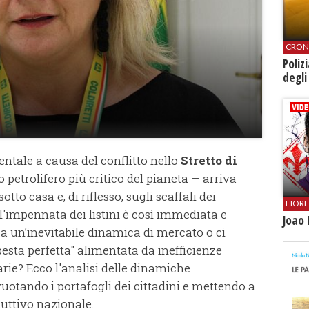
CRON
Poliz
degli
ientale a causa del conflitto nello
Stretto di
o petrolifero più critico del pianeta — arriva
tto casa e, di riflesso, sugli scaffali dei
FIOR
l'impennata dei listini è così immediata e
Joao 
a un’inevitabile dinamica di mercato o ci
sta perfetta" alimentata da inefficienze
arie? Ecco l'analisi delle dinamiche
tando i portafogli dei cittadini e mettendo a
duttivo nazionale.