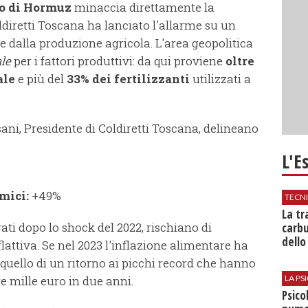
to di Hormuz
minaccia direttamente la
ldiretti Toscana ha lanciato l'allarme su un
 dalla produzione agricola. L'area geopolitica
le
per i fattori produttivi: da qui proviene
oltre
ale
e più del
33% dei fertilizzanti
utilizzati a
sani, Presidente di Coldiretti Toscana, delineano
L'E
mici:
+49%
TECN
​La t
ati dopo lo shock del 2022, rischiano di
carbu
dello
ttiva. Se nel 2023 l'inflazione alimentare ha
 è quello di un ritorno ai picchi record che hanno
LA P
re mille euro in due anni.
Psico