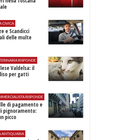
ri nella Toscana
ale
A CIVICA
ze e Scandicci
ali delle multe
TERINARIA RISPONDE
ese Valdelsa: il
iso per gatti
MMERCIALISTA RISPONDE
elle di pagamento e
di pignoramento:
n picco
A ANTIQUARIA