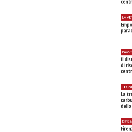
centr
LA VE
Empol
parad
L'AV
Il di
di ri
centr
TECN
​La t
carbu
dello
DIFES
Firen