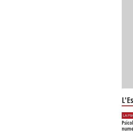
L'E
LA P
Psico
nume