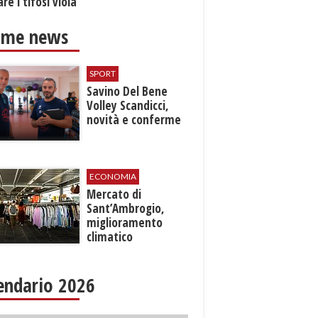
re i tifosi viola
ime news
SPORT
Savino Del Bene
Volley Scandicci,
novità e conferme
ECONOMIA
Mercato di
Sant’Ambrogio,
miglioramento
climatico
endario 2026