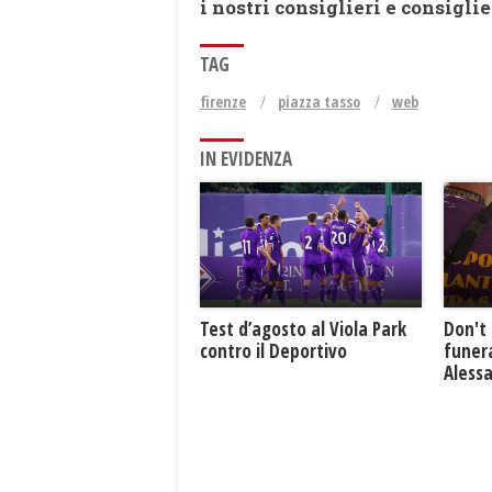
i nostri consiglieri e consigli
TAG
firenze
piazza tasso
web
IN EVIDENZA
Test d’agosto al Viola Park
Don't 
contro il Deportivo
funera
Aless