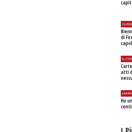
capit
GUID
Bienn
di Fi
capol
IL CO
Cart
atti 
nessu
L'AMM
Ho un
centi
I P