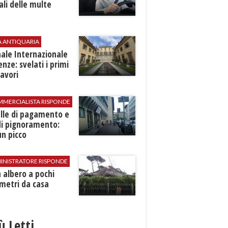
ali delle multe
A ANTIQUARIA
ale Internazionale
renze: svelati i primi
avori
MMERCIALISTA RISPONDE
elle di pagamento e
di pignoramento:
n picco
INISTRATORE RISPONDE
 albero a pochi
metri da casa
iù Letti