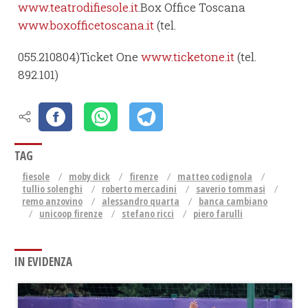
www.teatrodifiesole.it
.Box Office Toscana
www.boxofficetoscana.it
(tel.
055.210804)Ticket One
www.ticketone.it
(tel.
892.101)
TAG
fiesole
moby dick
firenze
matteo codignola
tullio solenghi
roberto mercadini
saverio tommasi
remo anzovino
alessandro quarta
banca cambiano
unicoop firenze
stefano ricci
piero farulli
IN EVIDENZA