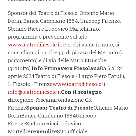
Sponsor del Teatro di Fiesole: Officine Mario
Dorin, Banca Cambiano 1884, Unicoop Firenze,
Stefano Ricci e Ludovico Martelli.Info,
programma e prevendite sul sito
www.teatrodifiesole.it
. Per chi viene in auto, si
consigliano i parcheggi di piazza del Mercato (a
pagamento) e di via delle Mura Etrusche
(gratuito).
Info Primavera Fiesolana
Da 6 al 24
aprile 2024Teatro di Fiesole - Largo Piero Farulli,
1- Fiesole - Firenze
www.teatrodifiesole.it
-
info@teatrodifiesole.it
Con il sostegno
di
Regione ToscanaFondazione CR
Firenze
Sponsor Teatro di Fiesole
Officine Mario
DorinBanca Cambiano 1884Unicoop
FirenzeStefano RicciLudovico
Martelli
Prevendite
Sito ufficiale