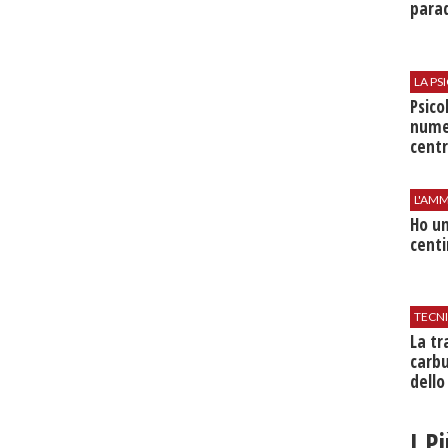
parad
LA P
Psico
nume
centr
L'AMM
Ho un
centi
TECN
​La t
carbu
dello
I P