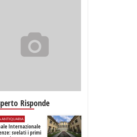
sperto Risponde
A ANTIQUARIA
ale Internazionale
renze: svelati i primi