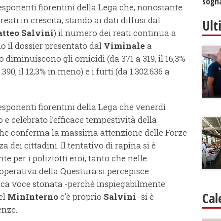
sogna
esponenti fiorentini della Lega che, nonostante
eati in crescita, stando ai dati diffusi dal
Ult
tteo Salvini
) il numero dei reati continua a
o il dossier presentato dal
Viminale
a
 diminuiscono gli omicidi (da 371 a 319, il 16,3%
390, il 12,3% in meno) e i furti (da 1.302.636 a
esponenti fiorentini della Lega che venerdì
o e celebrato l’efficace tempestività della
che conferma la massima attenzione delle Forze
a dei cittadini. Il tentativo di rapina si è
te per i poliziotti eroi, tanto che nelle
operativa della Questura si percepisce
nica voce stonata -perché inspiegabilmente
Cal
el
MinInterno
c’è proprio
Salvini
- si è
enze.