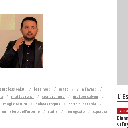
 professionisti
lega nord
prato
villa favard
L'E
na
matteo renzi
cronaca nera
matteo salvini
magistratura
habeas corpus
porto di catania
ministero dell'interno
italia
ferragosto
squadra
GUID
Bienn
di Fi