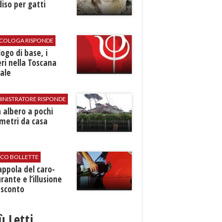
iso per gatti
SICOLOGA RISPONDE
logo di base, i
ri nella Toscana
ale
INISTRATORE RISPONDE
 albero a pochi
metri da casa
ICO BOLLETTE
rappola del caro-
rante e l’illusione
 sconto
iù Letti