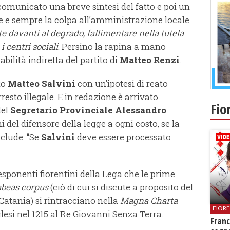
 comunicato una breve sintesi del fatto e poi un
ne e sempre la colpa all’amministrazione locale
te davanti al degrado, fallimentare nella tutela
 centri sociali
. Persino la rapina a mano
bilità indiretta del partito di
Matteo Renzi
.
to
Matteo Salvini
con un’ipotesi di reato
resto illegale. E in redazione è arrivato
Fio
del
Segretario Provinciale Alessandro
 del difensore della legge a ogni costo, se la
clude: “Se
Salvini
deve essere processato
esponenti fiorentini della Lega che le prime
beas corpus
(ciò di cui si discute a proposito del
Catania) si rintracciano nella
Magna Charta
FIOR
glesi nel 1215 al Re Giovanni Senza Terra.
Franc