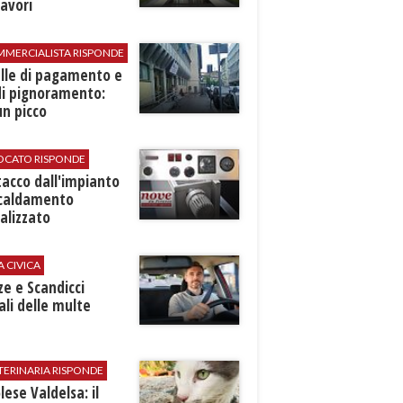
avori
MMERCIALISTA RISPONDE
elle di pagamento e
di pignoramento:
n picco
VOCATO RISPONDE
stacco dall'impianto
scaldamento
alizzato
A CIVICA
ze e Scandicci
ali delle multe
TERINARIA RISPONDE
ese Valdelsa: il