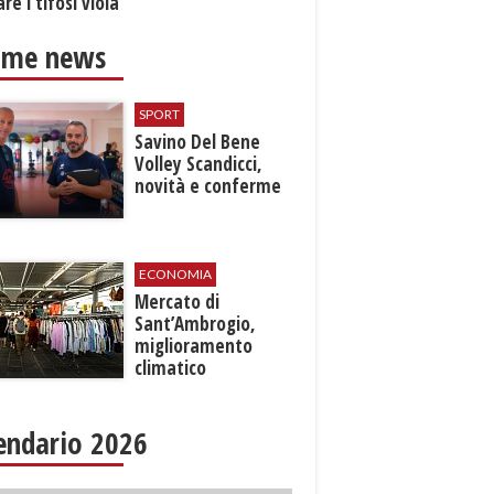
re i tifosi viola
ime news
SPORT
Savino Del Bene
Volley Scandicci,
novità e conferme
ECONOMIA
Mercato di
Sant’Ambrogio,
miglioramento
climatico
endario 2026