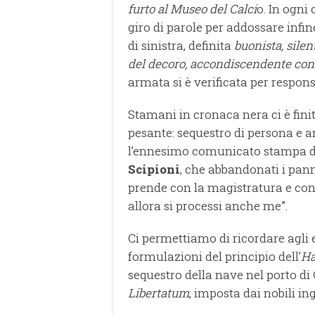
furto al Museo del Calci
o. In ogni
giro di parole per addossare infi
di sinistra, definita
buonista, silen
del decoro, accondiscendente con i
armata si è verificata per responsa
Stamani in cronaca nera ci è fini
pesante: sequestro di persona e ar
l’ennesimo comunicato stampa 
Scipioni
, che abbandonati i panni
prende con la magistratura e con
allora si processi anche me”.
Ci permettiamo di ricordare agli 
formulazioni del principio dell’
Ha
sequestro della nave nel porto di 
Libertatum
, imposta dai nobili in