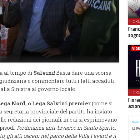
FIOR
Franc
sogna
ca al tempo di
Salvini
! Basta dare una scorsa
giudiziaria e commentare tutti i fatti accaduti
alla Sinistra al governo locale.
FIOR
Fiore
Lega Nord, o Lega Salvini premier
(come si
azion
 la segretaria provinciale del partito ha inviato
e redazioni dei giornali, in cui si esprimevano
pisodi:
l’ordinanza anti-bivacco in Santo Spirito,
o, gli atti osceni nel parco della Villa Favard e il