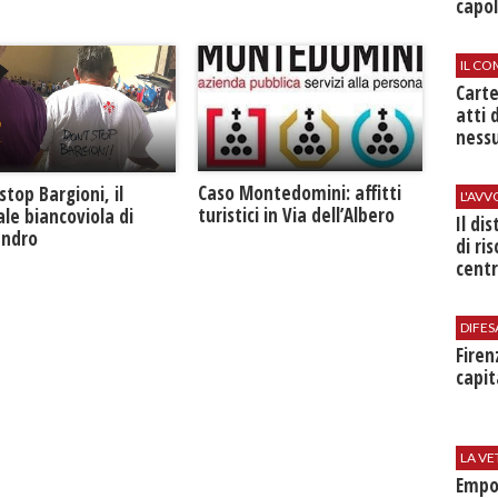
capol
IL CO
Cart
atti 
nessu
Caso Montedomini: affitti
stop Bargioni, il
L'AV
turistici in Via dell’Albero
le biancoviola di
Il di
andro
di ri
centr
DIFES
Firen
capit
LA VE
Empol