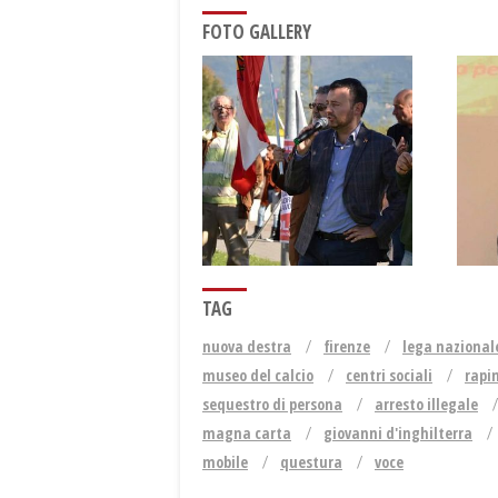
FOTO GALLERY
TAG
nuova destra
firenze
lega nazionale
museo del calcio
centri sociali
rapi
sequestro di persona
arresto illegale
magna carta
giovanni d'inghilterra
mobile
questura
voce