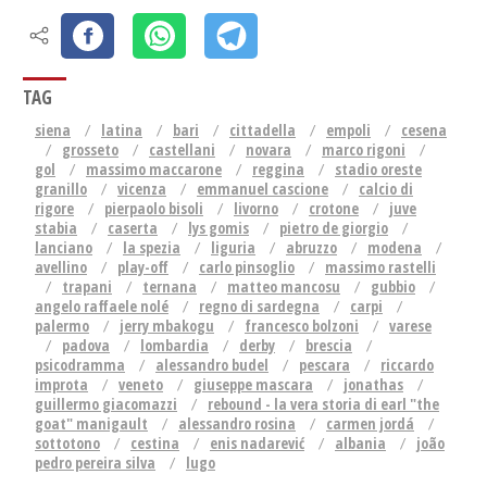
TAG
siena
latina
bari
cittadella
empoli
cesena
grosseto
castellani
novara
marco rigoni
gol
massimo maccarone
reggina
stadio oreste
granillo
vicenza
emmanuel cascione
calcio di
rigore
pierpaolo bisoli
livorno
crotone
juve
stabia
caserta
lys gomis
pietro de giorgio
lanciano
la spezia
liguria
abruzzo
modena
avellino
play-off
carlo pinsoglio
massimo rastelli
trapani
ternana
matteo mancosu
gubbio
angelo raffaele nolé
regno di sardegna
carpi
palermo
jerry mbakogu
francesco bolzoni
varese
padova
lombardia
derby
brescia
psicodramma
alessandro budel
pescara
riccardo
improta
veneto
giuseppe mascara
jonathas
guillermo giacomazzi
rebound - la vera storia di earl "the
goat" manigault
alessandro rosina
carmen jordá
sottotono
cestina
enis nadarević
albania
joão
pedro pereira silva
lugo