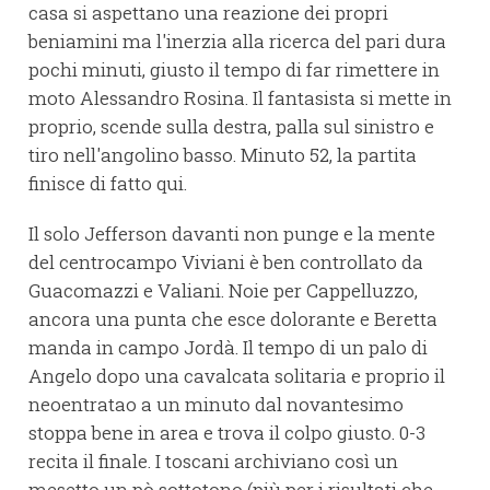
casa si aspettano una reazione dei propri
beniamini ma l'inerzia alla ricerca del pari dura
pochi minuti, giusto il tempo di far rimettere in
moto Alessandro Rosina. Il fantasista si mette in
proprio, scende sulla destra, palla sul sinistro e
tiro nell'angolino basso. Minuto 52, la partita
finisce di fatto qui.
Il solo Jefferson davanti non punge e la mente
del centrocampo Viviani è ben controllato da
Guacomazzi e Valiani. Noie per Cappelluzzo,
ancora una punta che esce dolorante e Beretta
manda in campo Jordà. Il tempo di un palo di
Angelo dopo una cavalcata solitaria e proprio il
neoentratao a un minuto dal novantesimo
stoppa bene in area e trova il colpo giusto. 0-3
recita il finale. I toscani archiviano così un
mesetto un pò sottotono (più per i risultati che