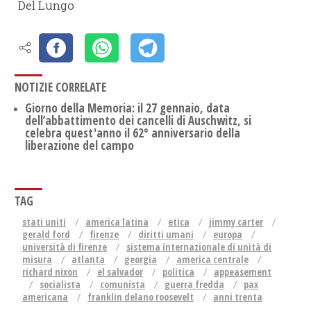
Del Lungo
NOTIZIE CORRELATE
Giorno della Memoria: il 27 gennaio, data
dell’abbattimento dei cancelli di Auschwitz, si
celebra quest'anno il 62° anniversario della
liberazione del campo
TAG
stati uniti
america latina
etica
jimmy carter
gerald ford
firenze
diritti umani
europa
università di firenze
sistema internazionale di unità di
misura
atlanta
georgia
america centrale
richard nixon
el salvador
politica
appeasement
socialista
comunista
guerra fredda
pax
americana
franklin delano roosevelt
anni trenta