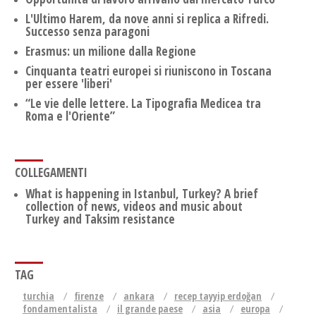
L'Ultimo Harem, da nove anni si replica a Rifredi.
Successo senza paragoni
Erasmus: un milione dalla Regione
Cinquanta teatri europei si riuniscono in Toscana
per essere 'liberi'
“Le vie delle lettere. La Tipografia Medicea tra
Roma e l'Oriente”
COLLEGAMENTI
What is happening in Istanbul, Turkey? A brief
collection of news, videos and music about
Turkey and Taksim resistance
TAG
turchia
firenze
ankara
recep tayyip erdoğan
fondamentalista
il grande paese
asia
europa