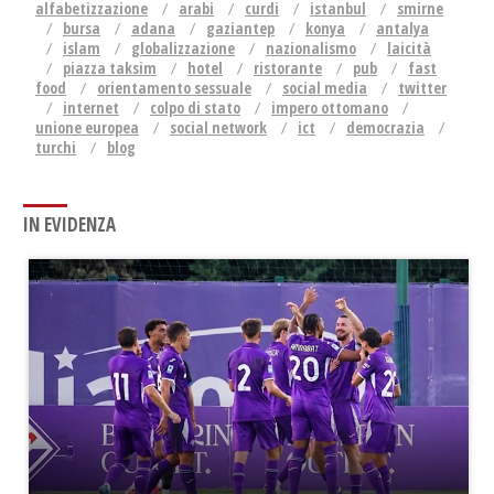
alfabetizzazione
arabi
curdi
istanbul
smirne
bursa
adana
gaziantep
konya
antalya
islam
globalizzazione
nazionalismo
laicità
piazza taksim
hotel
ristorante
pub
fast
food
orientamento sessuale
social media
twitter
internet
colpo di stato
impero ottomano
unione europea
social network
ict
democrazia
turchi
blog
IN EVIDENZA