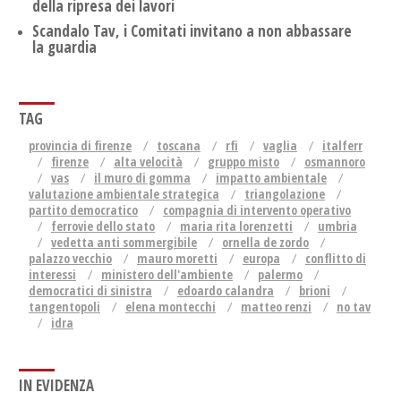
della ripresa dei lavori
Scandalo Tav, i Comitati invitano a non abbassare
la guardia
TAG
provincia di firenze
toscana
rfi
vaglia
italferr
firenze
alta velocità
gruppo misto
osmannoro
vas
il muro di gomma
impatto ambientale
valutazione ambientale strategica
triangolazione
partito democratico
compagnia di intervento operativo
ferrovie dello stato
maria rita lorenzetti
umbria
vedetta anti sommergibile
ornella de zordo
palazzo vecchio
mauro moretti
europa
conflitto di
interessi
ministero dell'ambiente
palermo
democratici di sinistra
edoardo calandra
brioni
tangentopoli
elena montecchi
matteo renzi
no tav
idra
IN EVIDENZA