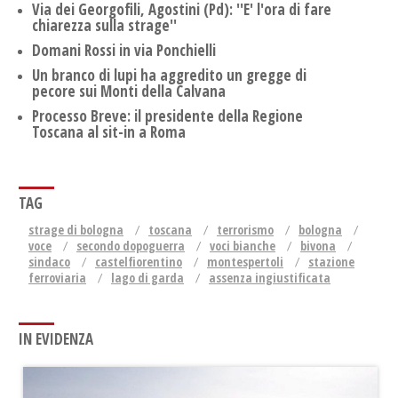
Via dei Georgofili, Agostini (Pd): ''E' l'ora di fare
chiarezza sulla strage''
Domani Rossi in via Ponchielli
Un branco di lupi ha aggredito un gregge di
pecore sui Monti della Calvana
Processo Breve: il presidente della Regione
Toscana al sit-in a Roma
TAG
strage di bologna
toscana
terrorismo
bologna
voce
secondo dopoguerra
voci bianche
bivona
sindaco
castelfiorentino
montespertoli
stazione
ferroviaria
lago di garda
assenza ingiustificata
IN EVIDENZA