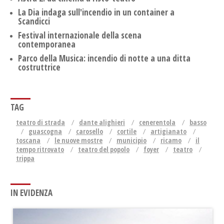
La Dia indaga sull'incendio in un container a
Scandicci
Festival internazionale della scena
contemporanea
Parco della Musica: incendio di notte a una ditta
costruttrice
TAG
teatro di strada
dante alighieri
cenerentola
basso
guascogna
carosello
cortile
artigianato
toscana
le nuove mostre
municipio
ricamo
il
tempo ritrovato
teatro del popolo
foyer
teatro
trippa
IN EVIDENZA