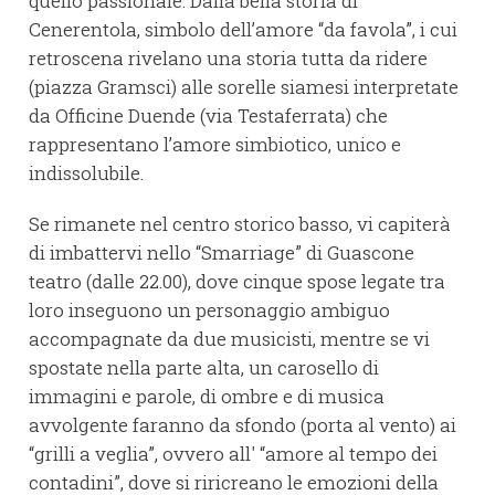
quello passionale. Dalla bella storia di
Cenerentola, simbolo dell’amore “da favola”, i cui
retroscena rivelano una storia tutta da ridere
(piazza Gramsci) alle sorelle siamesi interpretate
da Officine Duende (via Testaferrata) che
rappresentano l’amore simbiotico, unico e
indissolubile.
Se rimanete nel centro storico basso, vi capiterà
di imbattervi nello “Smarriage” di Guascone
teatro (dalle 22.00), dove cinque spose legate tra
loro inseguono un personaggio ambiguo
accompagnate da due musicisti, mentre se vi
spostate nella parte alta, un carosello di
immagini e parole, di ombre e di musica
avvolgente faranno da sfondo (porta al vento) ai
“grilli a veglia”, ovvero all' “amore al tempo dei
contadini”, dove si riricreano le emozioni della