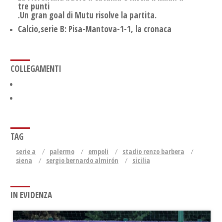
tre punti
.Un gran goal di Mutu risolve la partita.
Calcio,serie B: Pisa-Mantova-1-1, la cronaca
COLLEGAMENTI
TAG
serie a
palermo
empoli
stadio renzo barbera
siena
sergio bernardo almirón
sicilia
IN EVIDENZA