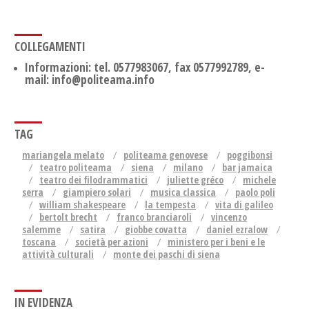
COLLEGAMENTI
Informazioni: tel. 0577983067, fax 0577992789, e-
mail: info@politeama.info
TAG
mariangela melato
politeama genovese
poggibonsi
teatro politeama
siena
milano
bar jamaica
teatro dei filodrammatici
juliette gréco
michele
serra
giampiero solari
musica classica
paolo poli
william shakespeare
la tempesta
vita di galileo
bertolt brecht
franco branciaroli
vincenzo
salemme
satira
giobbe covatta
daniel ezralow
toscana
società per azioni
ministero per i beni e le
attività culturali
monte dei paschi di siena
IN EVIDENZA