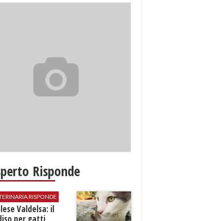
sperto Risponde
TERINARIA RISPONDE
ese Valdelsa: il
iso per gatti