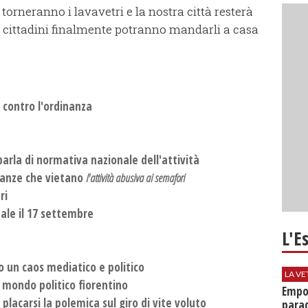
torneranno i lavavetri e la nostra città resterà
i cittadini finalmente potranno mandarli a casa
contro l'ordinanza
 parla di normativa nazionale dell'attività
nanze che vietano
l'attività abusiva ai semafori
ri
ale il 17 settembre
L'E
o un caos mediatico e politico
LA VE
el mondo politico fiorentino
Empol
placarsi la polemica sul giro di vite voluto
parad