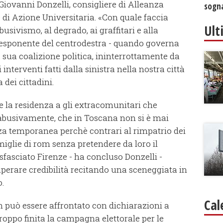
 Giovanni Donzelli, consigliere di Alleanza
sogna
di Azione Universitaria. «Con quale faccia
Ult
busivismo, al degrado, ai graffitari e alla
'esponente del centrodestra - quando governa
 sua coalizione politica, ininterrottamente da
 interventi fatti dalla sinistra nella nostra città
 dei cittadini.
e la residenza a gli extracomunitari che
abusivamente, che in Toscana non si è mai
a temporanea perchè contrari al rimpatrio dei
miglie di rom senza pretendere da loro il
 sfasciato Firenze - ha concluso Donzelli -
perare credibilità recitando una sceneggiata in
o.
Cal
n può essere affrontato con dichiarazioni a
roppo finita la campagna elettorale per le