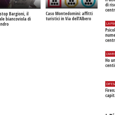
di ri
centr
Caso Montedomini: affitti
stop Bargioni, il
turistici in Via dell’Albero
le biancoviola di
andro
LA P
Psico
nume
centr
L'AMM
Ho un
centi
DIFES
Firen
capit