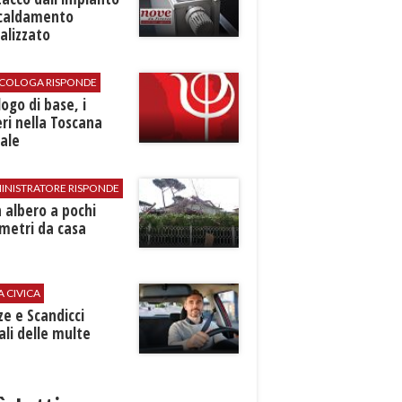
scaldamento
alizzato
SICOLOGA RISPONDE
logo di base, i
ri nella Toscana
ale
INISTRATORE RISPONDE
 albero a pochi
metri da casa
A CIVICA
ze e Scandicci
ali delle multe