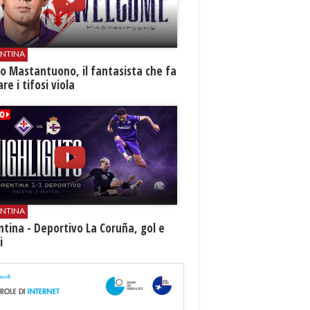
ENTINA
o Mastantuono, il fantasista che fa
re i tifosi viola
ENTINA
ntina - Deportivo La Coruña, gol e
i