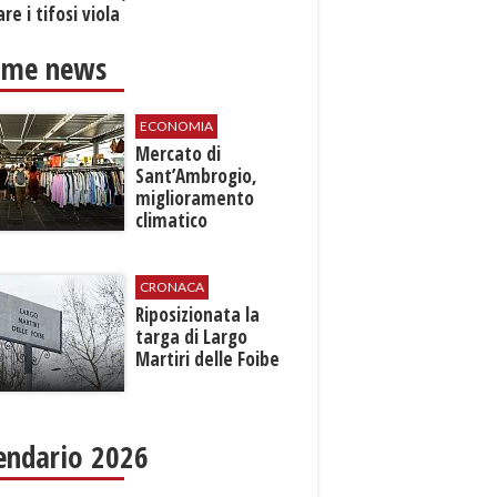
re i tifosi viola
ime news
ECONOMIA
Mercato di
Sant’Ambrogio,
miglioramento
climatico
CRONACA
Riposizionata la
targa di Largo
Martiri delle Foibe
endario 2026