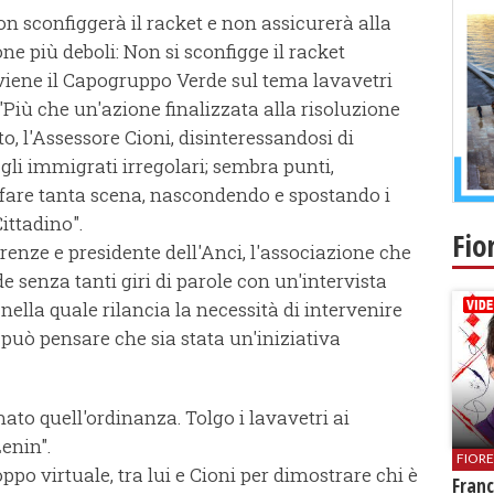
on sconfiggerà il racket e non assicurerà alla
sone più deboli: Non si sconfigge il racket
erviene il Capogruppo Verde sul tema lavavetri
"Più che un'azione finalizzata alla risoluzione
to, l'Assessore Cioni, disinteressandosi di
gli immigrati irregolari; sembra punti,
 fare tanta scena, nascondendo e spostando i
ittadino".
Fio
enze e presidente dell'Anci, l'associazione che
de senza tanti giri di parole con un'intervista
nella quale rilancia la necessità di intervenire
 può pensare che sia stata un'iniziativa
mato quell'ordinanza. Tolgo i lavavetri ai
enin".
FIOR
ppo virtuale, tra lui e Cioni per dimostrare chi è
Franc