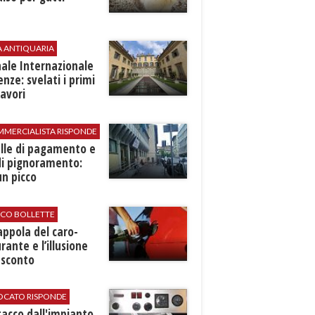
A ANTIQUARIA
ale Internazionale
renze: svelati i primi
avori
MMERCIALISTA RISPONDE
elle di pagamento e
di pignoramento:
n picco
ICO BOLLETTE
rappola del caro-
rante e l’illusione
 sconto
VOCATO RISPONDE
stacco dall'impianto