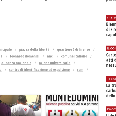
GUID
Bienn
di Fi
capol
IL CO
nicipale
piazza della libertà
quartiere 5 di firenze
Cart
na
leonardo domenici
anci
comune italiano
atti 
alleanza nazionale
azione universitaria
nessu
a
centro di identificazione ed espulsione
rom
TECN
​La t
carbu
dello
L'AV
Il di