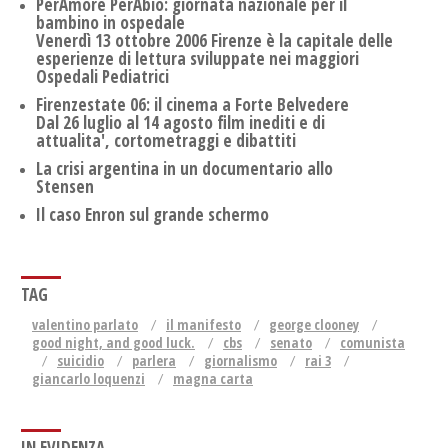
PerAmore PerAbio: giornata nazionale per il
bambino in ospedale
Venerdì 13 ottobre 2006 Firenze è la capitale delle
esperienze di lettura sviluppate nei maggiori
Ospedali Pediatrici
Firenzestate 06: il cinema a Forte Belvedere
Dal 26 luglio al 14 agosto film inediti e di
attualita', cortometraggi e dibattiti
La crisi argentina in un documentario allo
Stensen
Il caso Enron sul grande schermo
TAG
valentino parlato
il manifesto
george clooney
good night, and good luck.
cbs
senato
comunista
suicidio
parlera
giornalismo
rai 3
giancarlo loquenzi
magna carta
IN EVIDENZA