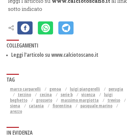
leggi l'articolo su
www.calciotoscano.it
al link
sotto indicato
COLLEGAMENTI
Leggi l'articolo su www.calciotoscano.it
TAG
marco carparelli
genoa
luigi piangerelli
perugia
terzino
cecina
serie b
vicenza
luigi
beghetto
grosseto
massimo margiotta
treviso
siena
catania
fiorentina
pasquale marino
arezzo
IN EVIDENZA