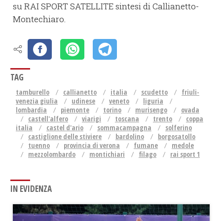
su RAI SPORT SATELLITE sintesi di Callianetto-
Montechiaro.
TAG
tamburello
callianetto
italia
scudetto
friuli-
venezia giulia
udinese
veneto
liguria
lombardia
piemonte
torino
murisengo
ovada
castell'alfero
viarigi
toscana
trento
coppa
italia
castel d'ario
sommacampagna
solferino
castiglione delle stiviere
bardolino
borgosatollo
tuenno
provincia di verona
fumane
medole
mezzolombardo
montichiari
filago
rai sport 1
IN EVIDENZA