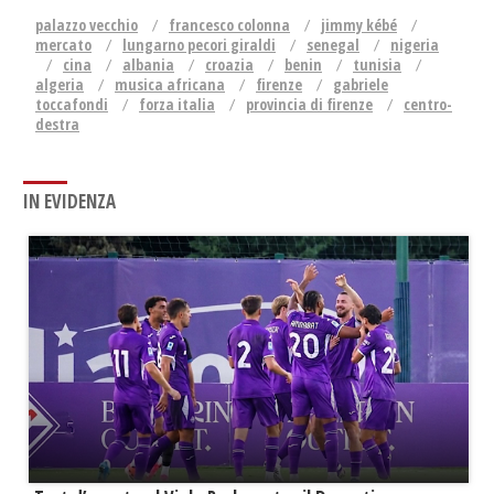
palazzo vecchio
francesco colonna
jimmy kébé
mercato
lungarno pecori giraldi
senegal
nigeria
cina
albania
croazia
benin
tunisia
algeria
musica africana
firenze
gabriele
toccafondi
forza italia
provincia di firenze
centro-
destra
IN EVIDENZA