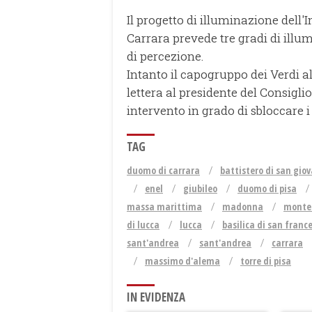
Il progetto di illuminazione dell'
Carrara prevede tre gradi di illum
di percezione.
Intanto il capogruppo dei Verdi 
lettera al presidente del Consig
intervento in grado di sbloccare i 
TAG
duomo di carrara
battistero di san gio
enel
giubileo
duomo di pisa
massa marittima
madonna
monte
di lucca
lucca
basilica di san franc
sant'andrea
sant'andrea
carrara
massimo d'alema
torre di pisa
IN EVIDENZA