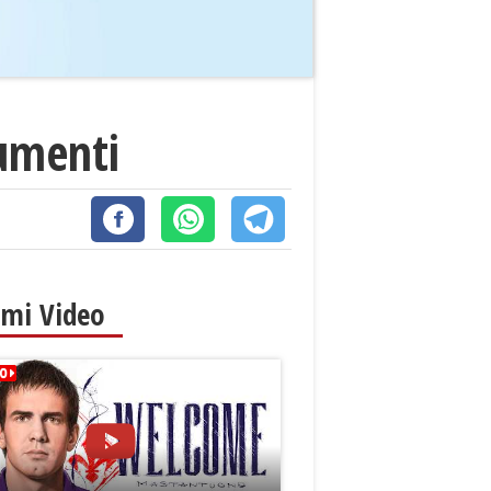
numenti
imi Video