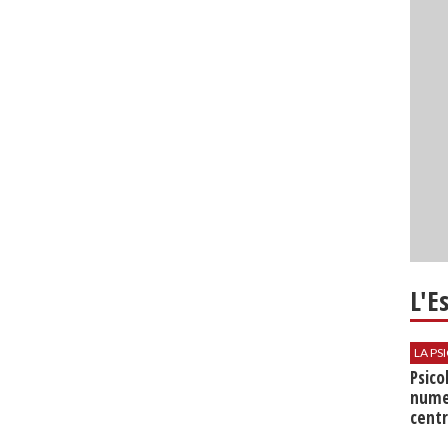
L'E
LA P
Psico
nume
centr