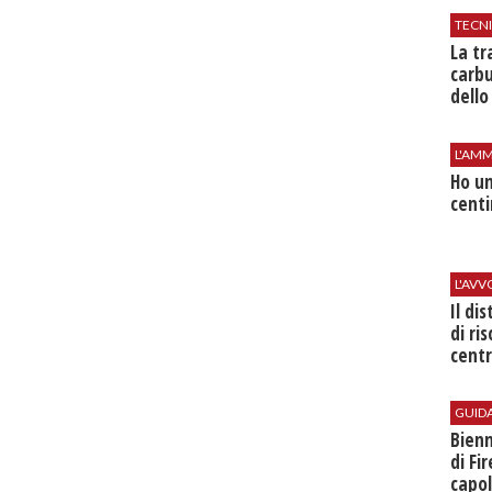
TECN
​La t
carbu
dello
L'AMM
Ho un
centi
L'AV
Il di
di ri
centr
GUID
Bienn
di Fi
capol