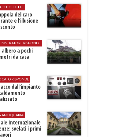
ICO BOLLETTE
rappola del caro-
rante e l’illusione
 sconto
INISTRATORE RISPONDE
 albero a pochi
metri da casa
VOCATO RISPONDE
stacco dall'impianto
scaldamento
alizzato
A ANTIQUARIA
ale Internazionale
renze: svelati i primi
avori