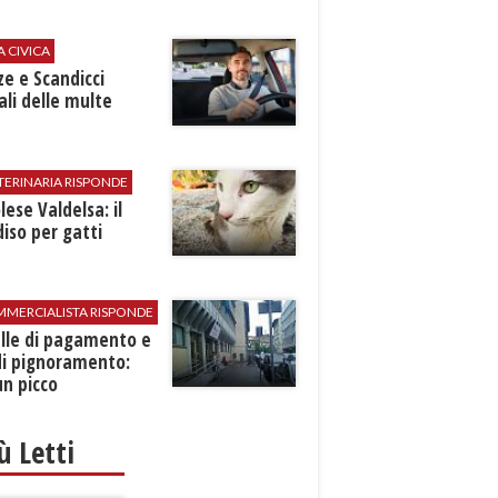
A CIVICA
ze e Scandicci
ali delle multe
TERINARIA RISPONDE
ese Valdelsa: il
iso per gatti
MMERCIALISTA RISPONDE
elle di pagamento e
di pignoramento:
n picco
iù Letti