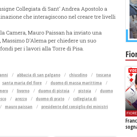
Insigne Collegiata di Sant' Andrea Apostolo a
inazione che interagiscono nel creare tre livelli
alla Camera, Mauro Paissan ha inviato una
lio, Massimo D'Alema per chiedere un suo
fondi per i lavori alla Torre di Pisa.
Fio
vanni
abbazia di san galgano
chiusdino
toscana
santa maria del fiore
duomo di massa marittima
nero
livorno
duomo di pistoia
pistoia
duomo
esco
arezzo
duomo di prato
collegiata di
mauro paissan
presidente del consiglio dei ministri
FIOR
Franc
sogna