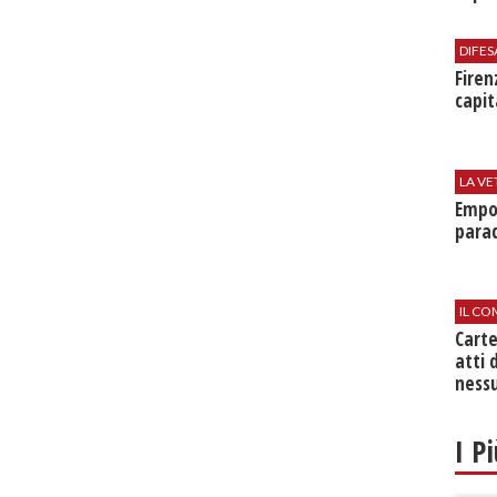
DIFES
Firen
capit
LA VE
Empol
parad
IL CO
Cart
atti 
nessu
I P