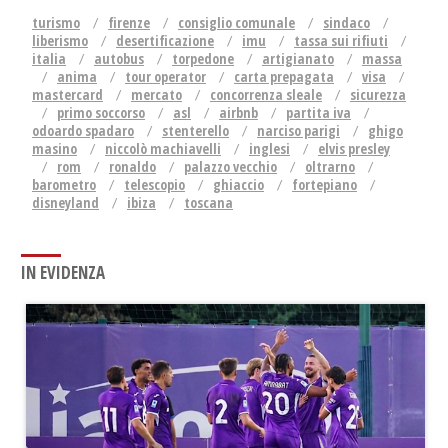
turismo
firenze
consiglio comunale
sindaco
liberismo
desertificazione
imu
tassa sui rifiuti
italia
autobus
torpedone
artigianato
massa
anima
tour operator
carta prepagata
visa
mastercard
mercato
concorrenza sleale
sicurezza
primo soccorso
asl
airbnb
partita iva
odoardo spadaro
stenterello
narciso parigi
ghigo
masino
niccolò machiavelli
inglesi
elvis presley
rom
ronaldo
palazzo vecchio
oltrarno
barometro
telescopio
ghiaccio
fortepiano
disneyland
ibiza
toscana
IN EVIDENZA