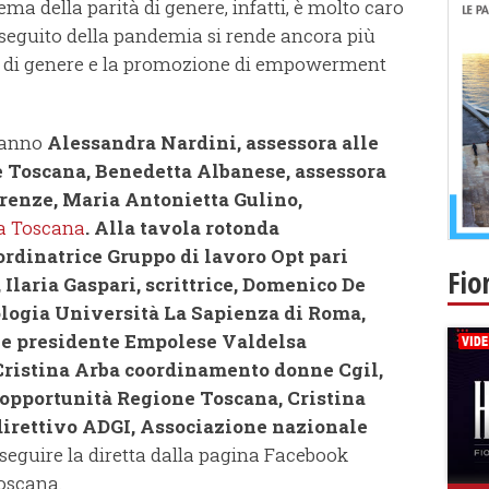
ema della parità di genere, infatti, è molto caro
a seguito della pandemia si rende ancora più
ri di genere e la promozione di empowerment
aranno
Alessandra Nardini, assessora alle
e Toscana, Benedetta Albanese, assessora
renze, Maria Antonietta Gulino,
la Toscana
. Alla tavola rotonda
rdinatrice Gruppo di lavoro Opt pari
Fio
 Ilaria Gaspari, scrittrice, Domenico De
ologia Università La Sapienza di Roma,
 e presidente Empolese Valdelsa
Cristina Arba coordinamento donne Cgil,
opportunità Regione Toscana, Cristina
direttivo ADGI, Associazione nazionale
e seguire la diretta dalla pagina Facebook
Toscana.