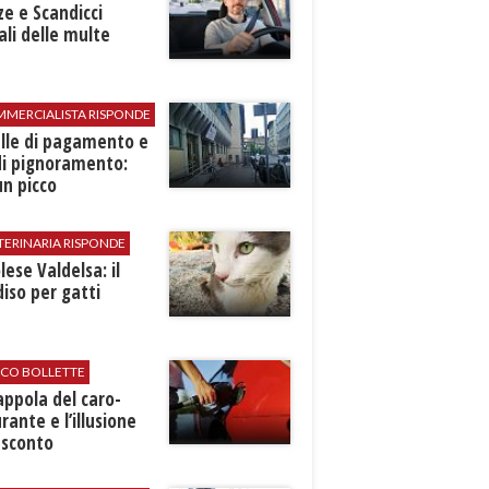
ze e Scandicci
ali delle multe
MMERCIALISTA RISPONDE
elle di pagamento e
di pignoramento:
n picco
TERINARIA RISPONDE
ese Valdelsa: il
iso per gatti
ICO BOLLETTE
rappola del caro-
rante e l’illusione
 sconto