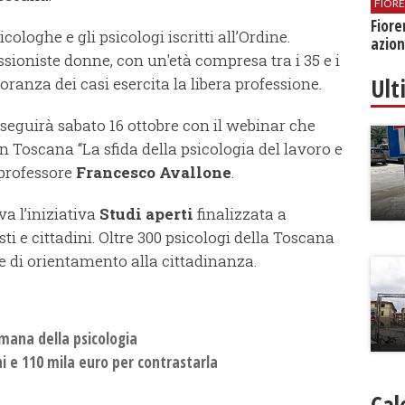
FIOR
Fiore
cologhe e gli psicologi iscritti all’Ordine.
azion
essioniste donne, con un'età compresa tra i 35 e i
Ult
ranza dei casi esercita la libera professione.
seguirà sabato 16 ottobre con il webinar che
i in Toscana “La sfida della psicologia del lavoro e
 professore
Francesco Avallone
.
va l’iniziativa
Studi aperti
finalizzata a
sti e cittadini. Oltre 300 psicologi della Toscana
e di orientamento alla cittadinanza.
imana della psicologia
ni e 110 mila euro per contrastarla
Cal