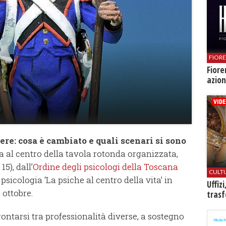
FIOR
Fiore
azion
re: cosa è cambiato e quali scenari si sono
a al centro della tavola rotonda organizzata,
15), dall’
Ordine degli psicologi della Toscana
CULT
sicologia ‘La psiche al centro della vita’ in
Uffiz
 ottobre.
trasf
rontarsi tra professionalità diverse, a sostegno