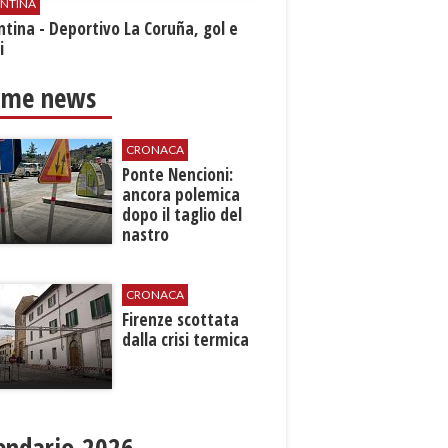
ENTINA
ntina - Deportivo La Coruña, gol e
i
ime news
CRONACA
​Ponte Nencioni:
ancora polemica
dopo il taglio del
nastro
CRONACA
Firenze scottata
dalla crisi termica
endario 2026