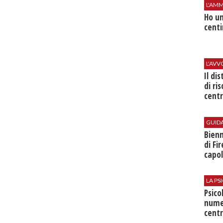
L'AMM
Ho un
centi
L'AV
Il di
di ri
centr
GUID
Bienn
di Fi
capol
LA P
Psico
nume
centr