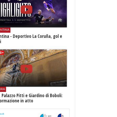
ENTINA
ntina - Deportivo La Coruña, gol e
i
URA
i, Palazzo Pitti e Giardino di Boboli:
ormazione in atto