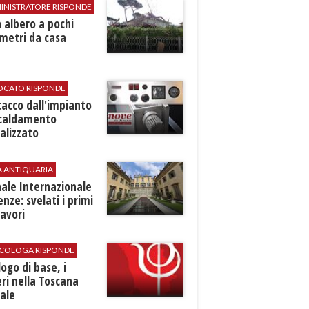
INISTRATORE RISPONDE
 albero a pochi
metri da casa
VOCATO RISPONDE
stacco dall'impianto
scaldamento
alizzato
A ANTIQUARIA
ale Internazionale
renze: svelati i primi
avori
SICOLOGA RISPONDE
logo di base, i
ri nella Toscana
ale