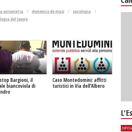
a antonietta
domenico de masi
sociologia
ologia del lavoro
Caso Montedomini: affitti
stop Bargioni, il
turistici in Via dell’Albero
le biancoviola di
andro
L'E
DIFES