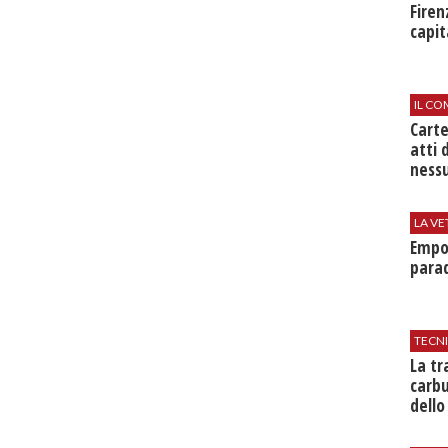
Firen
capit
IL CO
Cart
atti 
nessu
LA VE
Empol
parad
TECN
​La t
carbu
dello