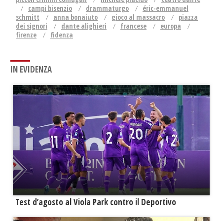
campi bisenzio
drammaturgo
éric-emmanuel
schmitt
anna bonaiuto
gioco al massacro
piazza
dei signori
dante alighieri
francese
europa
firenze
fidenza
IN EVIDENZA
Test d’agosto al Viola Park contro il Deportivo