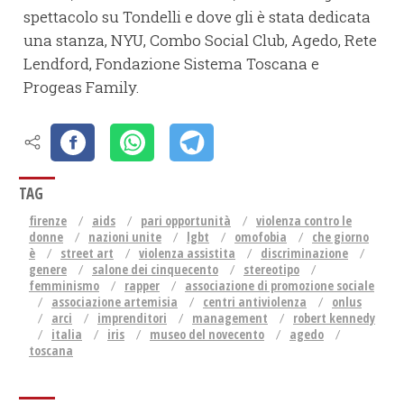
spettacolo su Tondelli e dove gli è stata dedicata
una stanza, NYU, Combo Social Club, Agedo, Rete
Lendford, Fondazione Sistema Toscana e
Progeas Family.
TAG
firenze
aids
pari opportunità
violenza contro le
donne
nazioni unite
lgbt
omofobia
che giorno
è
street art
violenza assistita
discriminazione
genere
salone dei cinquecento
stereotipo
femminismo
rapper
associazione di promozione sociale
associazione artemisia
centri antiviolenza
onlus
arci
imprenditori
management
robert kennedy
italia
iris
museo del novecento
agedo
toscana