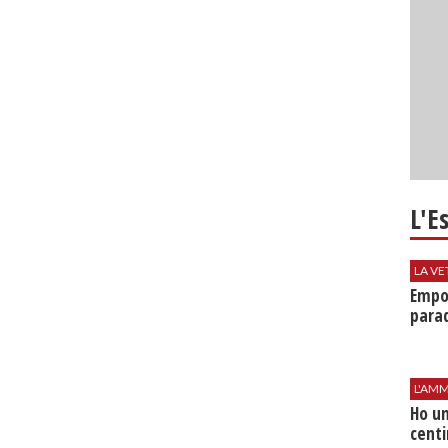
L'E
LA VE
Empol
parad
L'AMM
Ho un
centi