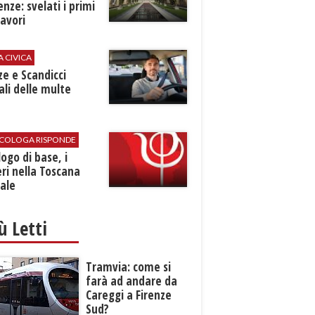
renze: svelati i primi
avori
A CIVICA
ze e Scandicci
ali delle multe
SICOLOGA RISPONDE
logo di base, i
ri nella Toscana
ale
iù Letti
Tramvia: come si
farà ad andare da
Careggi a Firenze
Sud?