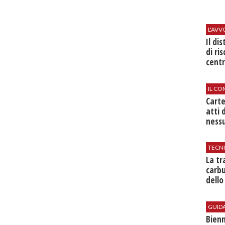
L'AV
Il di
di ri
centr
IL CO
Cart
atti 
nessu
TECN
​La t
carbu
dello
GUID
Bienn