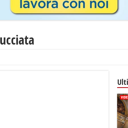
pucciata
Ult