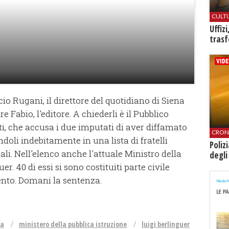
CULT
Uffiz
trasf
cio Rugani, il direttore del quotidiano di Siena
re Fabio, l'editore. A chiederli è il Pubblico
ti, che accusa i due imputati di aver diffamato
CRON
endoli indebitamente in una lista di fratelli
Poliz
li. Nell'elenco anche l'attuale Ministro della
degli
r. 40 di essi si sono costituiti parte civile
ento. Domani la sentenza.
ia
ministero della pubblica istruzione
luigi berlinguer