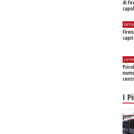
di Fi
capol
DIFES
Firen
capit
LA P
Psico
nume
centr
I P