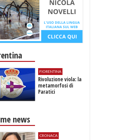
rentina
FIORENTINA
​Rivoluzione viola: la
metamorfosi di
Paratici
ime news
CRONACA