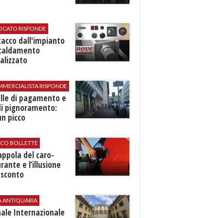
VOCATO RISPONDE
stacco dall'impianto
scaldamento
alizzato
MMERCIALISTA RISPONDE
elle di pagamento e
di pignoramento:
n picco
ICO BOLLETTE
rappola del caro-
rante e l’illusione
 sconto
A ANTIQUARIA
ale Internazionale