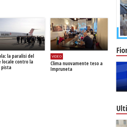
Fio
la: la paralisi del
VIDEO
 locale contro la
​Clima nuovamente teso a
 pista
Impruneta
Ult