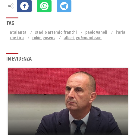
TAG
atalanta
stadio artemio franchi
paolo vanoli
l'aria
che tira
robin gosens
albert guðmundsson
IN EVIDENZA