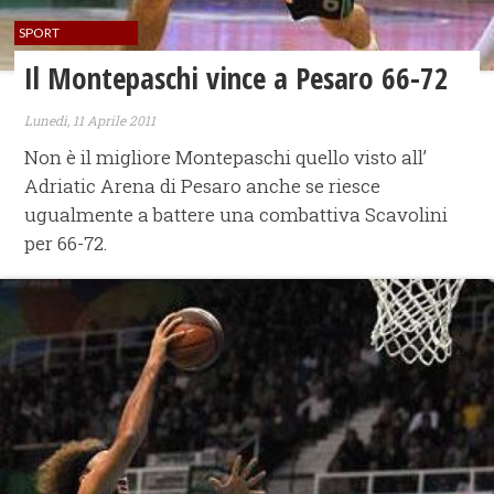
SPORT
Il Montepaschi vince a Pesaro 66-72
Lunedì, 11 Aprile 2011
Non è il migliore Montepaschi quello visto all’
Adriatic Arena di Pesaro anche se riesce
ugualmente a battere una combattiva Scavolini
per 66-72.