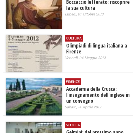
Boccaccio letterato: riscoprire
la sua cultura
Lunedì, 07 Ottobre 2013
CULTURA
Olimpiadi di lingua italiana a
Firenze
Venerdì, 04 Maggio 2012
FIRENZE
Accademia della Crusca:
l'insegnamento dell'inglese in
un convegno
Sabato, 14 Aprile 2012
SCUOLA
Gelmini: dal prossimo anno