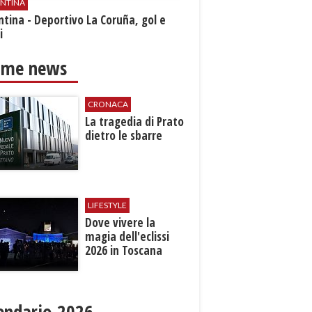
ENTINA
ntina - Deportivo La Coruña, gol e
i
ime news
CRONACA
La tragedia di Prato
​dietro le sbarre
LIFESTYLE
Dove vivere la
magia dell'eclissi
2026 in Toscana
endario 2026