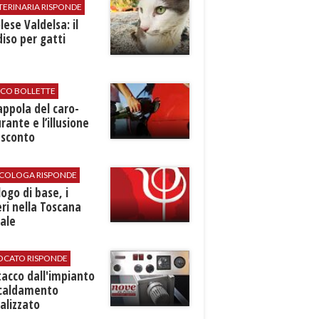
TERINARIA RISPONDE
ese Valdelsa: il
iso per gatti
ICO BOLLETTE
rappola del caro-
rante e l’illusione
 sconto
SICOLOGA RISPONDE
logo di base, i
ri nella Toscana
ale
VOCATO RISPONDE
stacco dall'impianto
scaldamento
alizzato