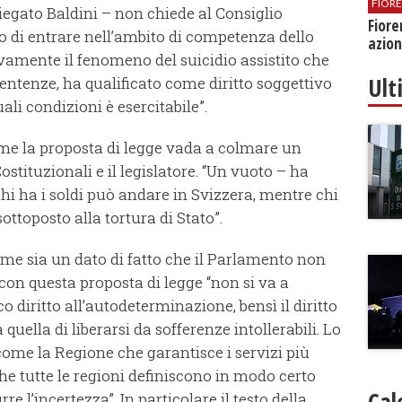
FIOR
iegato Baldini – non chiede al Consiglio
Fiore
ti o di entrare nell’ambito di competenza dello
azion
vamente il fenomeno del suicidio assistito che
Ult
sentenze, ha qualificato come diritto soggettivo
li condizioni è esercitabile”.
ome la proposta di legge vada a colmare un
ostituzionali e il legislatore. “Un vuoto – ha
hi ha i soldi può andare in Svizzera, mentre chi
ottoposto alla tortura di Stato”.
me sia un dato di fatto che il Parlamento non
on questa proposta di legge “non si va a
 diritto all’autodeterminazione, bensì il diritto
 quella di liberarsi da sofferenze intollerabili. Lo
 come la Regione che garantisce i servizi più
o che tutte le regioni definiscono in modo certo
Cal
e l’incertezza”. In particolare il testo della