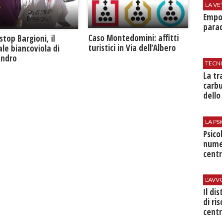
LA VE
Empol
parad
Caso Montedomini: affitti
stop Bargioni, il
turistici in Via dell’Albero
le biancoviola di
andro
TECN
​La t
carbu
dello
LA P
Psico
nume
centr
L'AV
Il di
di ri
centr