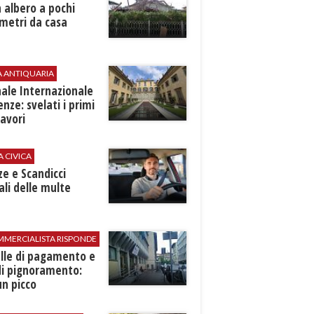
 albero a pochi
metri da casa
A ANTIQUARIA
ale Internazionale
renze: svelati i primi
avori
A CIVICA
ze e Scandicci
ali delle multe
MMERCIALISTA RISPONDE
elle di pagamento e
di pignoramento:
n picco