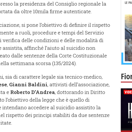
esso la presidenza del Consiglio regionale la
rtata da oltre 10mila firme autenticate.
iazione, si pone l’obiettivo di definire il rispetto
amente a ruoli, procedure e tempi del Servizio
i verifica delle condizioni e delle modalità di
ssistita, affinché l’aiuto al suicidio non
neato dalle sentenze della Corte Costituzionale
della settimana scorsa (135/2024).
Fio
i, sia di carattere legale sia tecnico-medico,
ese
,
Gianni Baldini
, attivisti dell’associazione,
sta e
Roberto D’Andrea
, dottorando in Diritto
 l’obiettivo della legge che è quello di
 intendano accedere al suicidio assistito la
l rispetto dei principi stabiliti da due sentenze
itate.