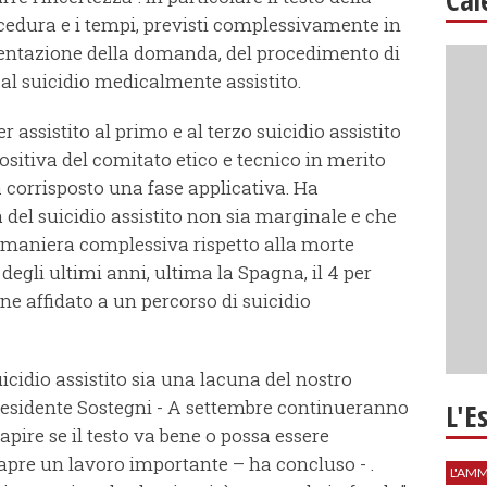
ocedura e i tempi, previsti complessivamente in
esentazione della domanda, del procedimento di
e al suicidio medicalmente assistito.
 assistito al primo e al terzo suicidio assistito
a positiva del comitato etico e tecnico in merito
a corrisposto una fase applicativa. Ha
 del suicidio assistito non sia marginale e che
n maniera complessiva rispetto alla morte
egli ultimi anni, ultima la Spagna, il 4 per
ne affidato a un percorso di suicidio
cidio assistito sia una lacuna del nostro
residente Sostegni - A settembre continueranno
L'E
pire se il testo va bene o possa essere
apre un lavoro importante – ha concluso - .
L'AMM