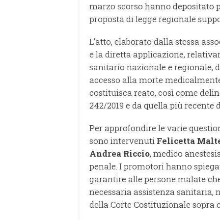
marzo scorso hanno depositato pr
proposta di legge regionale suppo
L’atto, elaborato dalla stessa assoc
e la diretta applicazione, relativ
sanitario nazionale e regionale, d
accesso alla morte medicalmente a
costituisca reato, così come deli
242/2019 e da quella più recente 
Per approfondire le varie question
sono intervenuti
Felicetta Malt
Andrea Riccio
, medico anestesi
penale. I promotori hanno spiegato
garantire alle persone malate che
necessaria assistenza sanitaria, ne
della Corte Costituzionale sopra c