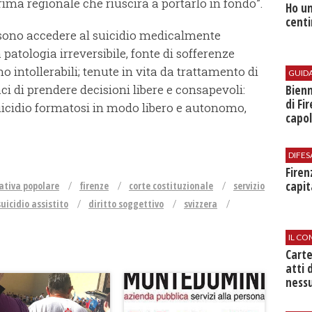
ima regionale che riuscirà a portarlo in fondo”.
Ho un
centi
ssono accedere al suicidio medicalmente
 patologia irreversibile, fonte di sofferenze
o intollerabili; tenute in vita da trattamento di
GUID
i di prendere decisioni libere e consapevoli:
Bienn
di Fi
icidio formatosi in modo libero e autonomo,
capol
DIFES
Firen
capit
iativa popolare
firenze
corte costituzionale
servizio
suicidio assistito
diritto soggettivo
svizzera
IL CO
Cart
atti 
nessu