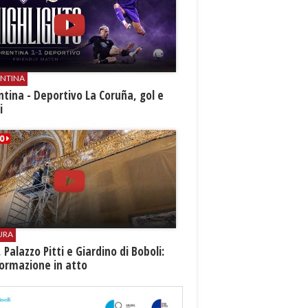
ENTINA
ntina - Deportivo La Coruña, gol e
i
URA
i, Palazzo Pitti e Giardino di Boboli:
ormazione in atto