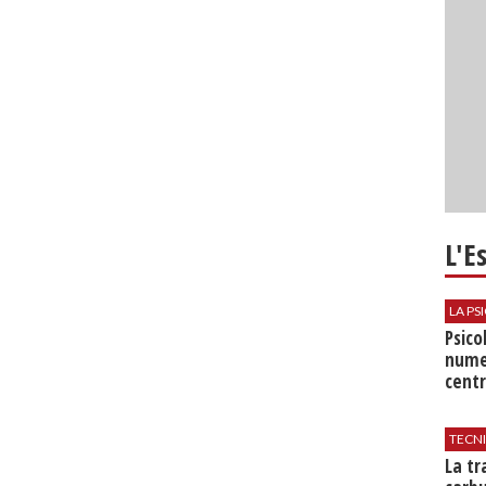
L'E
LA P
Psico
nume
centr
TECN
​La t