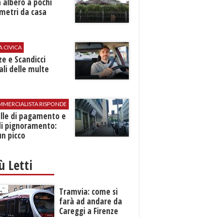
 albero a pochi
metri da casa
A CIVICA
ze e Scandicci
ali delle multe
MMERCIALISTA RISPONDE
elle di pagamento e
di pignoramento:
n picco
iù Letti
Tramvia: come si
farà ad andare da
Careggi a Firenze