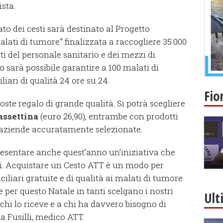
ista.
ato dei cesti sarà destinato al Progetto
lati di tumore” finalizzata a raccogliere 35.000
sti del personale sanitario e dei mezzi di
o sarà possibile garantire a 100 malati di
iari di qualità 24 ore su 24.
Fio
ste regalo di grande qualità. Si potrà scegliere
assettina
(euro 26,90), entrambe con prodotti
aziende accuratamente selezionate.
resentare anche quest’anno un’iniziativa che
ti. Acquistare un Cesto ATT è un modo per
iliari gratuite e di qualità ai malati di tumore
 per questo Natale in tanti scelgano i nostri
Ult
 chi lo riceve e a chi ha davvero bisogno di
a Fusilli, medico ATT.