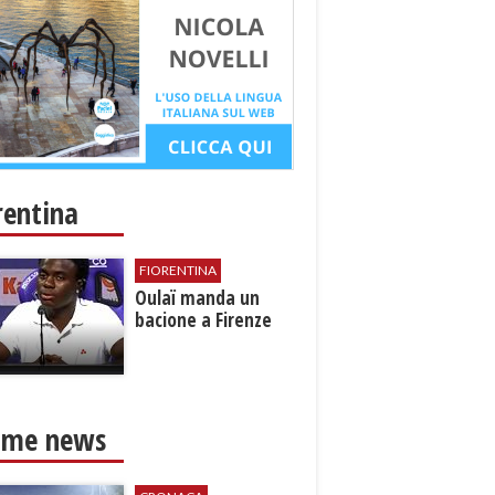
rentina
FIORENTINA
Oulaï manda un
bacione a Firenze
ime news