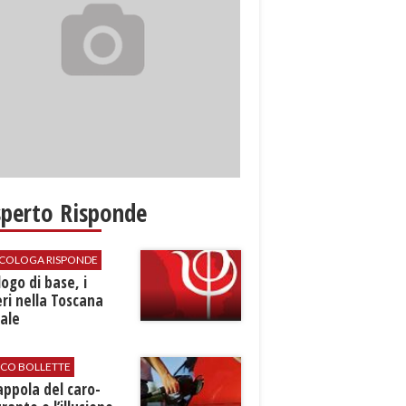
sperto Risponde
SICOLOGA RISPONDE
logo di base, i
ri nella Toscana
ale
ICO BOLLETTE
rappola del caro-