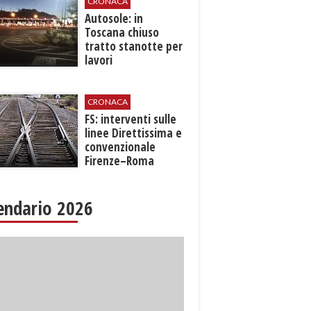
CRONACA
Autosole: in
Toscana chiuso
tratto stanotte per
lavori
CRONACA
FS: interventi sulle
linee Direttissima e
convenzionale
Firenze–Roma
endario 2026