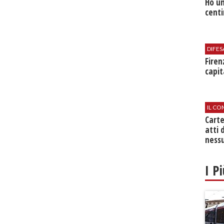
Ho un
centi
DIFES
Firen
capit
IL CO
Cart
atti 
nessu
I P