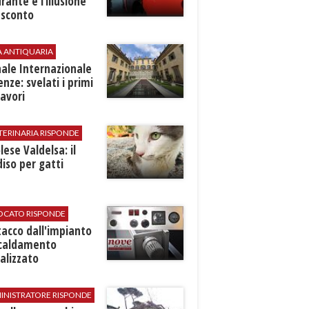
rante e l’illusione
 sconto
A ANTIQUARIA
ale Internazionale
renze: svelati i primi
avori
TERINARIA RISPONDE
ese Valdelsa: il
iso per gatti
VOCATO RISPONDE
stacco dall'impianto
scaldamento
alizzato
INISTRATORE RISPONDE