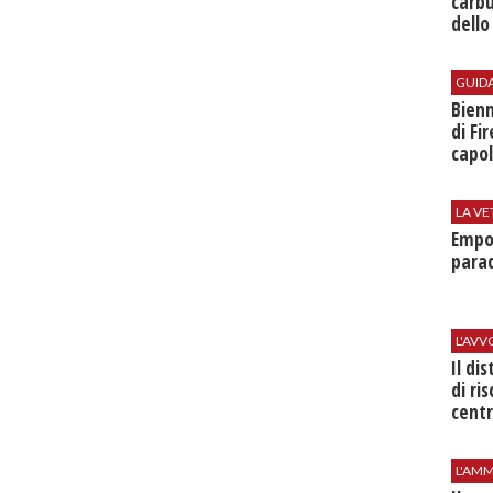
carbu
dello
GUID
Bienn
di Fi
capol
LA VE
Empol
parad
L'AV
Il di
di ri
centr
L'AMM