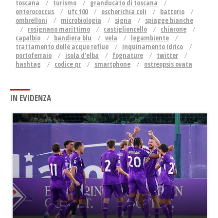
toscana
turismo
granducato di toscana
enterococcus
ufc 100
escherichia coli
batterio
ombrelloni
microbiologia
signa
spiagge bianche
rosignano marittimo
castiglioncello
chiarone
capalbio
bandiera blu
vela
legambiente
trattamento delle acque reflue
inquinamento idrico
portoferraio
isola d'elba
fognature
twitter
hashtag
codice qr
smartphone
ostreopsis ovata
IN EVIDENZA