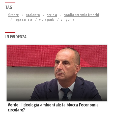
TAG
firenze
atalanta
serie a
stadio artemio franchi
lega serie a
viola park
zingonia
IN EVIDENZA
Verde: l'ideologia ambientalista blocca l'economia
circolare?