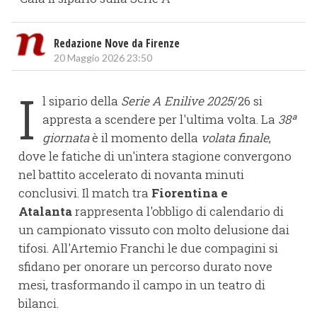
Redazione Nove da Firenze
20 Maggio 2026 23:50
I
l sipario della
Serie A Enilive 2025
/26 si
appresta a scendere per l'ultima volta. La
38ª
giornata
è il momento della
volata finale
,
dove le fatiche di un'intera stagione convergono
nel battito accelerato di novanta minuti
conclusivi. Il match tra
Fiorentina e
Atalanta
rappresenta l'obbligo di calendario di
un campionato vissuto con molto delusione dai
tifosi. All'Artemio Franchi le due compagini si
sfidano per onorare un percorso durato nove
mesi, trasformando il campo in un teatro di
bilanci.