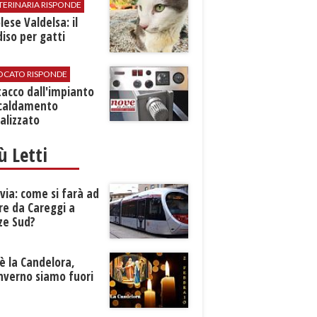
TERINARIA RISPONDE
ese Valdelsa: il
iso per gatti
VOCATO RISPONDE
stacco dall'impianto
scaldamento
alizzato
iù Letti
ia: come si farà ad
re da Careggi a
ze Sud?
è la Candelora,
inverno siamo fuori
?