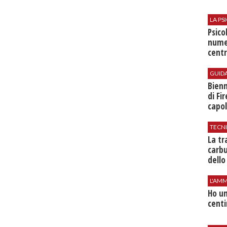
LA P
Psico
nume
centr
GUID
Bienn
di Fi
capol
TECN
​La t
carbu
dello
L'AMM
Ho un
centi