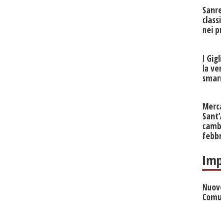
Sanr
class
nei p
I Gig
la ve
smarr
Merc
Sant
cambi
febb
Imp
Nuove
Comu