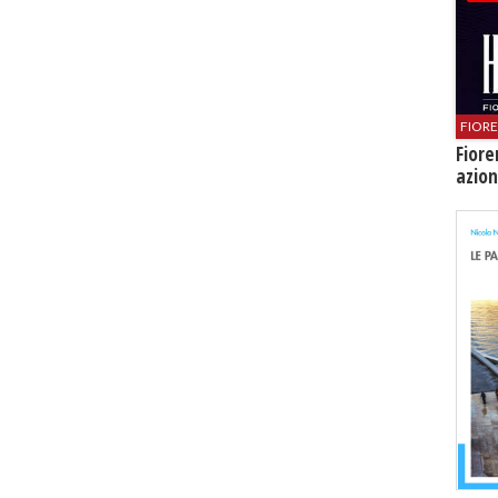
FIOR
Fiore
azion