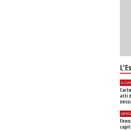
L'E
IL CO
Cart
atti 
nessu
DIFES
Firen
capit