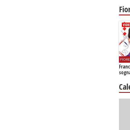
Fio
FIOR
Franc
sogna
Cal