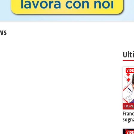
ws
Ult
FIOR
Franc
sogna