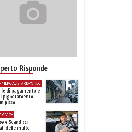
sperto Risponde
MMERCIALISTA RISPONDE
elle di pagamento e
di pignoramento:
n picco
A CIVICA
ze e Scandicci
ali delle multe