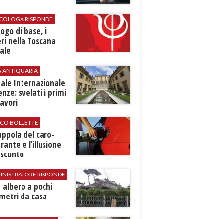
SICOLOGA RISPONDE
logo di base, i
ri nella Toscana
ale
A ANTIQUARIA
ale Internazionale
renze: svelati i primi
avori
ICO BOLLETTE
rappola del caro-
rante e l’illusione
 sconto
INISTRATORE RISPONDE
 albero a pochi
metri da casa