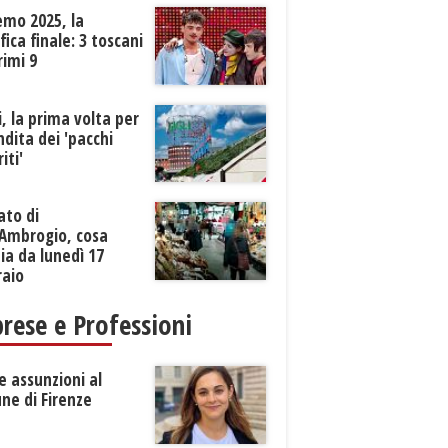
emo 2025, la
ifica finale: 3 toscani
rimi 9
li, la prima volta per
ndita dei 'pacchi
iti'
ato di
’Ambrogio, cosa
a da lunedì 17
raio
rese e Professioni
 assunzioni al
ne di Firenze