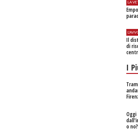
LA VE
Empol
parad
L'AV
Il di
di ri
centr
I P
Tramv
anda
Firen
Oggi 
dall'
o no