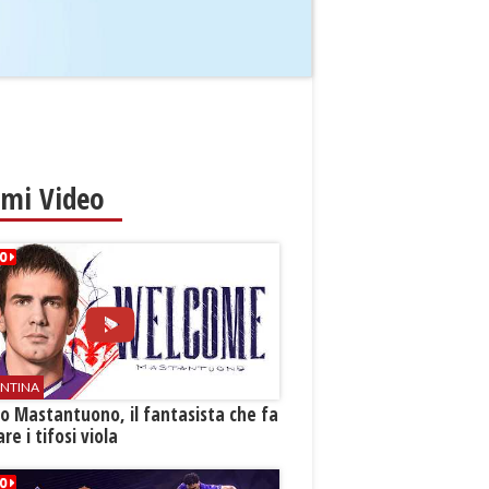
imi Video
ENTINA
o Mastantuono, il fantasista che fa
re i tifosi viola