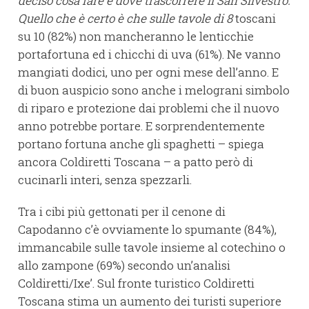
deciso cosa fare e dove trascorrere il San Silvestro.
Quello che è certo è che sulle tavole di 8
toscani
su 10 (82%) non mancheranno le lenticchie
portafortuna ed i chicchi di uva (61%). Ne vanno
mangiati dodici, uno per ogni mese dell’anno. E
di buon auspicio sono anche i melograni simbolo
di riparo e protezione dai problemi che il nuovo
anno potrebbe portare. E sorprendentemente
portano fortuna anche gli spaghetti – spiega
ancora Coldiretti Toscana – a patto però di
cucinarli interi, senza spezzarli.
Tra i cibi più gettonati per il cenone di
Capodanno c’è ovviamente lo spumante (84%),
immancabile sulle tavole insieme al cotechino o
allo zampone (69%) secondo un’analisi
Coldiretti/Ixe’. Sul fronte turistico Coldiretti
Toscana stima un aumento dei turisti superiore