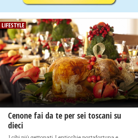
LIFESTYLE
Cenone fai da te per sei toscani su
dieci
I cibi più gettonati. Lenticchie portafortuna e