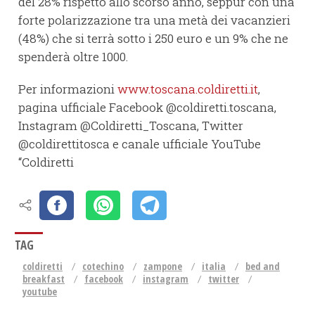
del 28% rispetto allo scorso anno, seppur con una
forte polarizzazione tra una metà dei vacanzieri
(48%) che si terrà sotto i 250 euro e un 9% che ne
spenderà oltre 1000.
Per informazioni
www.toscana.coldiretti.it
,
pagina ufficiale Facebook @coldiretti.toscana,
Instagram @Coldiretti_Toscana, Twitter
@coldirettitosca e canale ufficiale YouTube
“Coldiretti
TAG
coldiretti
cotechino
zampone
italia
bed and
breakfast
facebook
instagram
twitter
youtube